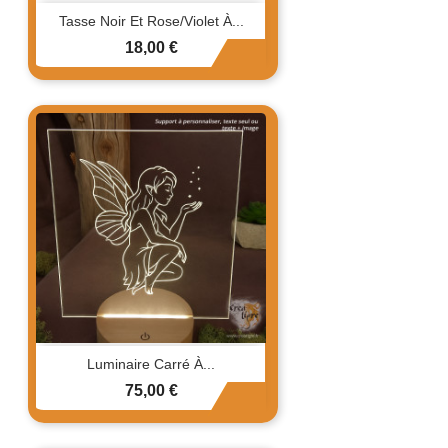
Tasse Noir Et Rose/Violet À...
Prix
18,00 €
Luminaire Carré À...
Prix
75,00 €