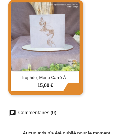
Trophée, Menu Carré À...
Prix
15,00 €
Commentaires (0)
Aucun avis n'a été publié pour le moment.