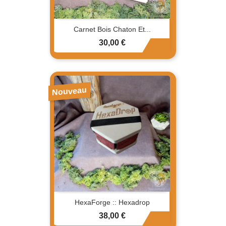
Carnet Bois Chaton Et...
Prix
30,00 €
Nouveau
HexaForge :: Hexadrop
Prix
38,00 €