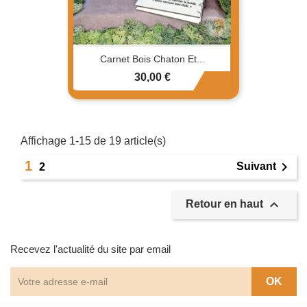
Carnet Bois Chaton Et...
Prix
30,00 €
Affichage 1-15 de 19 article(s)
1

Suivant
2

Retour en haut
Recevez l'actualité du site par email