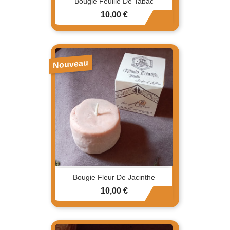
Bougie Feuille De Tabac
Prix
10,00 €
Nouveau
Bougie Fleur De Jacinthe
Prix
10,00 €