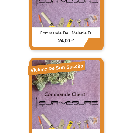
Commande De : Melanie D.
Prix
24,00 €
Victime De Son Succès