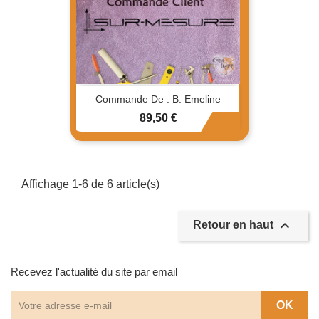
Commande De : B. Emeline
Prix
89,50 €
Affichage 1-6 de 6 article(s)

Retour en haut
Recevez l'actualité du site par email