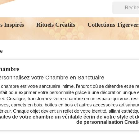
s Inspirés
Rituels Créatifs
Collections Tigerver
e
hambre
rsonnalisez votre Chambre en Sanctuaire
a
chambre est votre sanctuaire intime
, l’endroit où se détendre et se 
rfait pour exprimer votre
personnalité
grâce à une décoration unique e
ec Creatigre, transformez votre chambre en un espace qui vous res
avés, carnets en bois, boîtes en bois et autres accessoires artisanaux
térieur. Chaque objet devient un reflet de votre identité, alliant esthétiqu
aites de votre chambre un véritable écrin de votre style et d
de personnalisation Creati