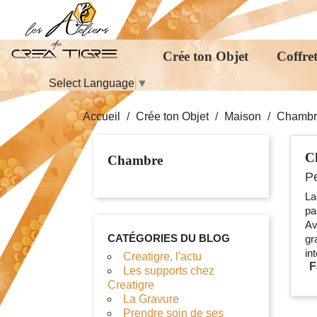
Crée ton Objet
Coffret
Select Language
▼
Accueil
Crée ton Objet
Maison
Chambr
C
Chambre
Pe
L
pa
Av
CATÉGORIES DU BLOG
gr
in
Creatigre, l'actu
F
Les supports chez
Creatigre
La Gravure
Prendre soin de ses