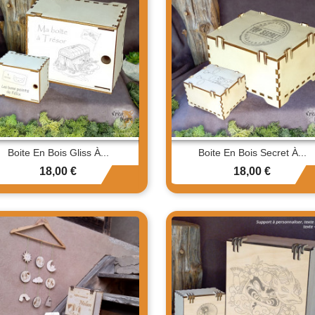
Boite En Bois Gliss À...
Boite En Bois Secret À...
Prix
Prix
18,00 €
18,00 €