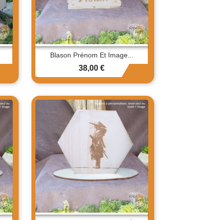
Blason Prénom Et Image...
Prix
38,00 €