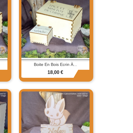
Boite En Bois Ecrin À...
Prix
18,00 €