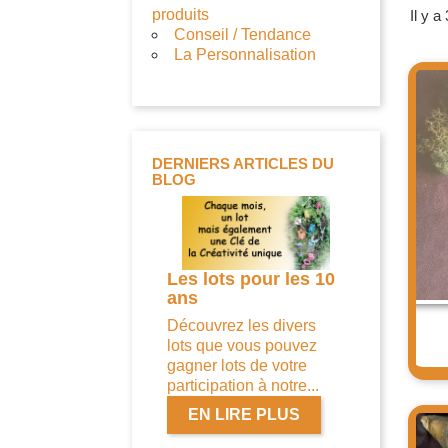
produits
Il y a
Conseil / Tendance
La Personnalisation
DERNIERS ARTICLES DU
BLOG
Les lots pour les 10
Conditions
ans
Générales du
Concours Spécial 10
Découvrez les divers
Ans de Creatigre
lots que vous pouvez
Vous souhaitez avoir
gagner lots de votre
une chance de participer
participation à notre...
et de gagner l’un des 10
EN LIRE PLUS
gros lots que...