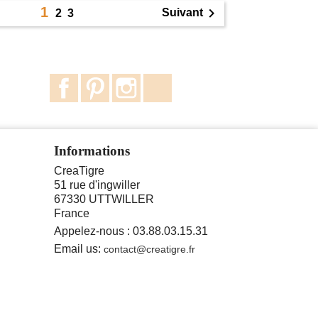
1

Suivant
2
3
Facebook
Pinterest
Instagram
TikTok
Informations
CreaTigre
51 rue d'ingwiller
67330 UTTWILLER
France
Appelez-nous :
03.88.03.15.31
Email us:
contact@creatigre.fr