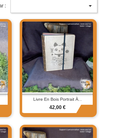

ar :
Livre En Bois Portrait À...
Prix
42,00 €